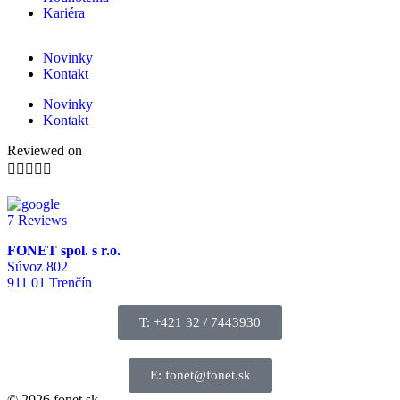
Kariéra
Novinky
Kontakt
Novinky
Kontakt
Reviewed on





7 Reviews
FONET spol. s r.o.
Súvoz 802
911 01 Trenčín
T: +421 32 / 7443930
E: fonet@fonet.sk
© 2026 fonet.sk -