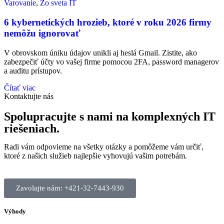
Varovanie
,
Zo sveta IT
6 kybernetických hrozieb, ktoré v roku 2026 firmy
nemôžu ignorovať
V obrovskom úniku údajov unikli aj heslá Gmail. Zistite, ako
zabezpečiť účty vo vašej firme pomocou 2FA, password managerov
a auditu prístupov.
Čítať viac
Kontaktujte nás
Spolupracujte s nami na komplexných IT
riešeniach.
Radi vám odpovieme na všetky otázky a pomôžeme vám určiť,
ktoré z našich služieb najlepšie vyhovujú vašim potrebám.
Zavolajte nám: +421-32-7443-930
Výhody