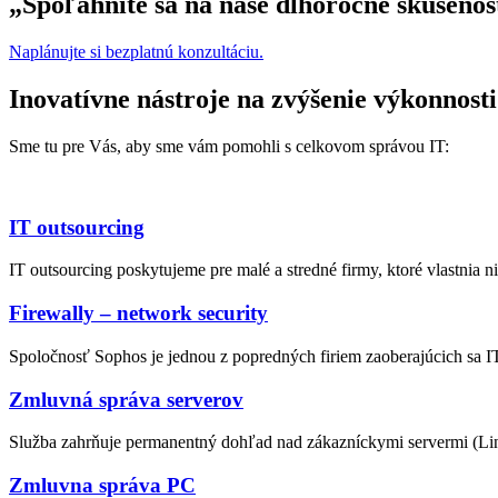
„Spoľahnite sa na naše dlhoročné skúsenost
Naplánujte si bezplatnú konzultáciu.
Inovatívne nástroje na zvýšenie výkonnosti
Sme tu pre Vás, aby sme vám pomohli s celkovom správou IT:
IT outsourcing
IT outsourcing poskytujeme pre malé a stredné firmy, ktoré vlastnia ni
Firewally – network security
Spoločnosť Sophos je jednou z popredných firiem zaoberajúcich sa I
Zmluvná správa serverov
Služba zahrňuje permanentný dohľad nad zákazníckymi servermi (Linu
Zmluvna správa PC