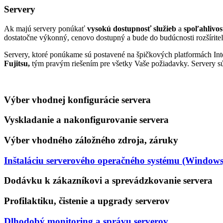
Servery
Ak majú servery ponúkať
vysokú dostupnosť služieb
a
spoľahlivos
dostatočne výkonný, cenovo dostupný a bude do budúcnosti rozšírite
Servery, ktoré ponúkame sú postavené na špičkových platformách I
Fujitsu,
tým pravým riešením pre všetky Vaše požiadavky. Servery sú 
Výber vhodnej konfigurácie servera
Vyskladanie a nakonfigurovanie servera
Výber vhodného záložného zdroja, záruky
Inštaláciu serverového operačného systému (Windows
Dodávku k zákazníkovi a sprevádzkovanie servera
Profilaktiku, čistenie a upgrady serverov
Dlhodobý monitoring a správu serverov