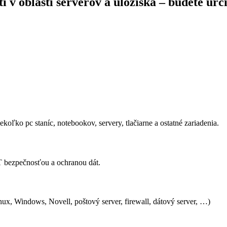
i v oblasti serverov a úložiska – budete ur
ekoľko pc staníc, notebookov, servery, tlačiarne a ostatné zariadenia.
T bezpečnosťou a ochranou dát.
x, Windows, Novell, poštový server, firewall, dátový server, …)