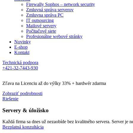
Firewally Sophos – network security
Zmluvná správa serverov
Zmluvna správa PC
IT outsourcing
Mailové servery
Počitačové siete
Profesionálne webové stránky
Novinky
E-shop
Kontakt
Technická podpora
+421-32-7443-930
Zľava na Licenciu až do výšky 33% + hardwér zdarma
Zobraziť podrobnosti
Riešenie
Servery & úložisko
Každá firma sa dnes už nezaobíde bez kvalitného servera. Server je
Bezplatná konzultácia