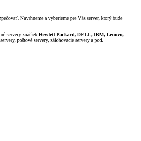
ezpečovať. Navrhneme a vyberieme pre Vás server, ktorý bude
ané servery značiek
Hewlett Packard, DELL, IBM, Lenovo,
ervery, poštové servery, zálohovacie servery a pod.