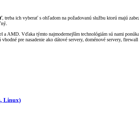
ť
, treba ich vyberať s ohľadom na požadovanú službu ktorú majú zab
ľný.
ntel a AMD. Vďaka týmto najmodernejším technológiám sú nami ponúk
vhodné pre nasadenie ako dátové servery, doménové servery, firewall s
, Linux)