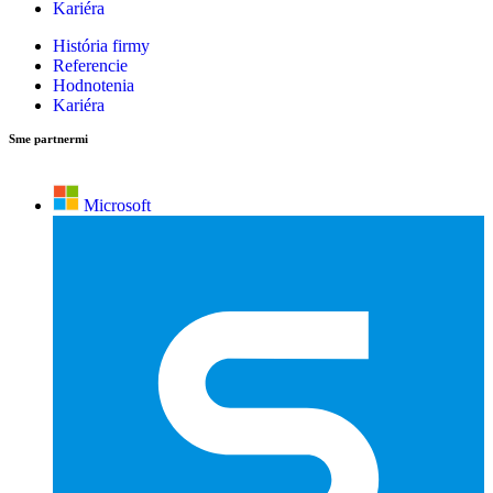
Kariéra
História firmy
Referencie
Hodnotenia
Kariéra
Sme partnermi
Microsoft