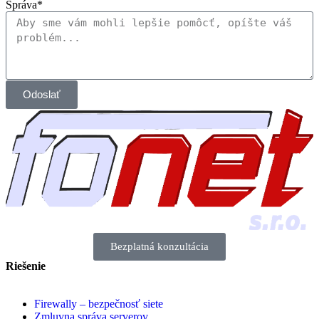
Správa*
Odoslať
Bezplatná konzultácia
Riešenie
Firewally – bezpečnosť siete
Zmluvna správa serverov