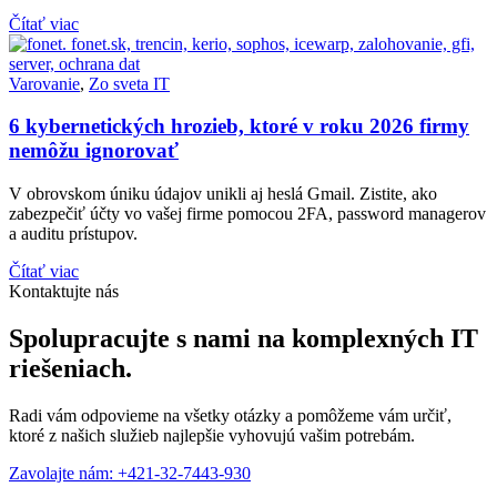
Čítať viac
Varovanie
,
Zo sveta IT
6 kybernetických hrozieb, ktoré v roku 2026 firmy
nemôžu ignorovať
V obrovskom úniku údajov unikli aj heslá Gmail. Zistite, ako
zabezpečiť účty vo vašej firme pomocou 2FA, password managerov
a auditu prístupov.
Čítať viac
Kontaktujte nás
Spolupracujte s nami na komplexných IT
riešeniach.
Radi vám odpovieme na všetky otázky a pomôžeme vám určiť,
ktoré z našich služieb najlepšie vyhovujú vašim potrebám.
Zavolajte nám: +421-32-7443-930