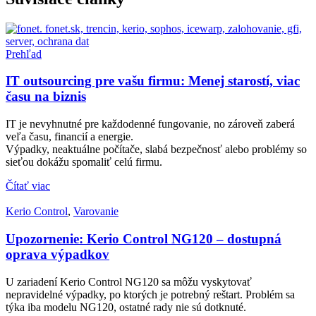
Prehľad
IT outsourcing pre vašu firmu: Menej starostí, viac
času na biznis
IT je nevyhnutné pre každodenné fungovanie, no zároveň zaberá
veľa času, financií a energie.
Výpadky, neaktuálne počítače, slabá bezpečnosť alebo problémy so
sieťou dokážu spomaliť celú firmu.
Čítať viac
Kerio Control
,
Varovanie
Upozornenie: Kerio Control NG120 – dostupná
oprava výpadkov
U zariadení Kerio Control NG120 sa môžu vyskytovať
nepravidelné výpadky, po ktorých je potrebný reštart. Problém sa
týka iba modelu NG120, ostatné rady nie sú dotknuté.