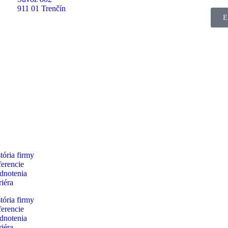
911 01 Trenčín
E
tória firmy
erencie
dnotenia
iéra
tória firmy
erencie
dnotenia
iéra