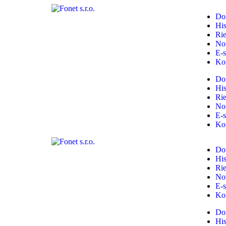
Do
His
Rie
No
E-
Ko
Do
His
Rie
No
E-
Ko
Do
His
Rie
No
E-
Ko
Do
His