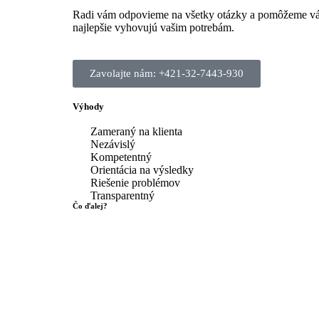
Radi vám odpovieme na všetky otázky a pomôžeme vám 
najlepšie vyhovujú vašim potrebám.
Zavolajte nám: +421-32-7443-930
Výhody
Zameraný na klienta
Nezávislý
Kompetentný
Orientácia na výsledky
Riešenie problémov
Transparentný
Čo ďalej?