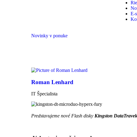
Rie
No
E-
Ko
Novinky v ponuke
Roman Lenhard
IT Špecialista
Predstavujeme nové Flash disky
Kingston DataTrave