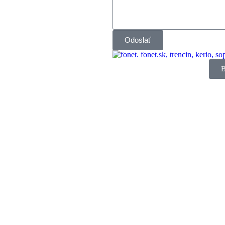
Odoslať
B