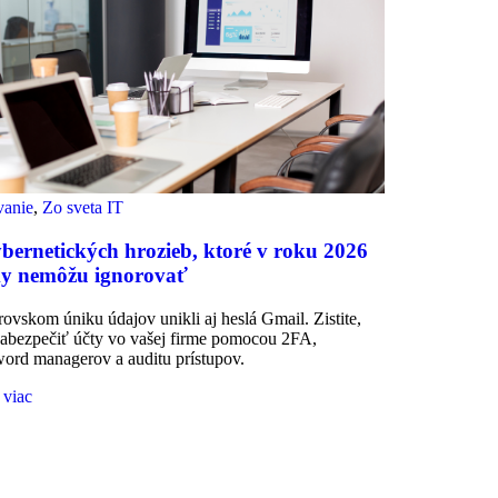
vanie
,
Zo sveta IT
bernetických hrozieb, ktoré v roku 2026
my nemôžu ignorovať
ovskom úniku údajov unikli aj heslá Gmail. Zistite,
abezpečiť účty vo vašej firme pomocou 2FA,
ord managerov a auditu prístupov.
 viac