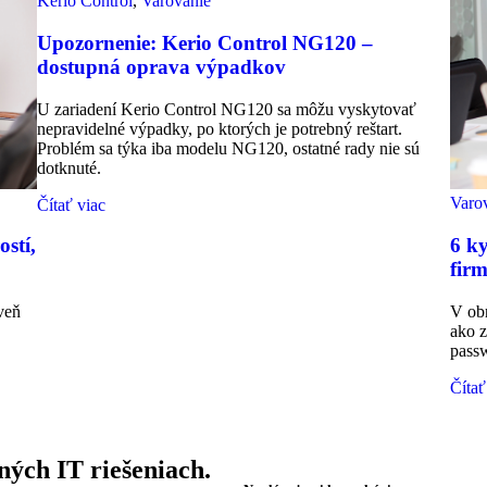
Kerio Control
,
Varovanie
Upozornenie: Kerio Control NG120 –
dostupná oprava výpadkov
U zariadení Kerio Control NG120 sa môžu vyskytovať
nepravidelné výpadky, po ktorých je potrebný reštart.
Problém sa týka iba modelu NG120, ostatné rady nie sú
dotknuté.
Varo
Čítať viac
ostí,
6 ky
fir
veň
V obr
ako z
passw
Čítať
ých IT riešeniach.