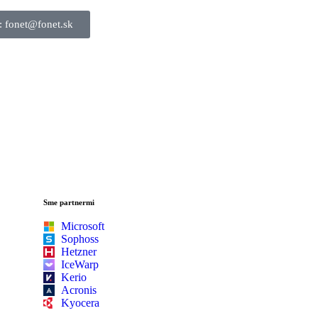
: fonet@fonet.sk
Sme partnermi
Microsoft
Sophoss
Hetzner
IceWarp
Kerio
Acronis
Kyocera