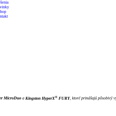
šenia
vinky
shop
ntakt
®
ler MicroDuo
a
Kingston HyperX
FURY
, ktoré prinášajú pôsobivý v