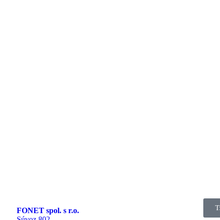
T
FONET spol. s r.o.
Súvoz 802