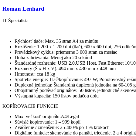
Roman Lenhard
IT Špecialista
Rýchlosť tlače: Max. 35 stran A4 za minútu
Rozlíšenie: 1 200 x 1 200 dpi (tlač), 600 x 600 dpi, 256 odtieň
Prevádzkový cyklus: priemerne 3 000 stran za mesiac
Doba zahrievania: Menej ako 20 sekúnd
Štandardné rozhranie: USB 2.0,USB Host, Fast Ethernet 10/
Rozmery (Š x H x V): 494 mm x 430 mm x 448 mm
Hmotnosť: cca 18 kg
Spotreba energie: Tlač/kopírovanie: 497 W; Pohotovostný rež
Duplexná jednotka: Štandardná duplexná jednotka na 60-105 
Obojstranný podávač originálov: 50 listov, jednoduché skeno
Výstupná kapacita: 150 listov potlačou dolu
KOPÍROVACIE FUNKCIE
Max. veľkosť originálu:A4/Legal
Súvislé kopírovanie: 1 – 999 kopií
Zväčšenie / zmenšenie: 25-400% po 1 % krokoch
Digitálne funkcie: skenovánie do pamäti, triedenie, 2 a 4 origi