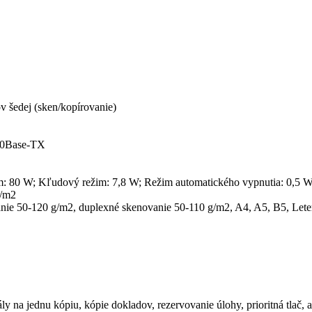
ov šedej (sken/kopírovanie)
100Base-TX
im: 80 W; Kľudový režim: 7,8 W; Režim automatického vypnutia: 0,5 
g/m2
vanie 50-120 g/m2, duplexné skenovanie 50-110 g/m2, A4, A5, B5, Let
nály na jednu kópiu, kópie dokladov, rezervovanie úlohy, prioritná tlač,