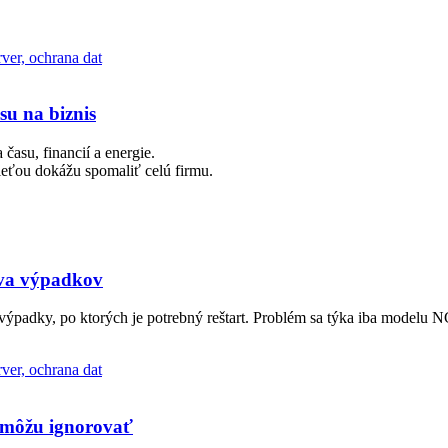
su na biznis
asu, financií a energie.
ieťou dokážu spomaliť celú firmu.
ava výpadkov
padky, po ktorých je potrebný reštart. Problém sa týka iba modelu NG
nemôžu ignorovať