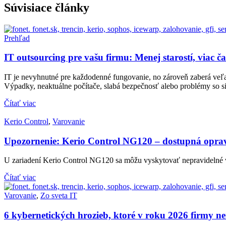
Súvisiace články
Prehľad
IT outsourcing pre vašu firmu: Menej starostí, viac ča
IT je nevyhnutné pre každodenné fungovanie, no zároveň zaberá veľa č
Výpadky, neaktuálne počítače, slabá bezpečnosť alebo problémy so s
Čítať viac
Kerio Control
,
Varovanie
Upozornenie: Kerio Control NG120 – dostupná opr
U zariadení Kerio Control NG120 sa môžu vyskytovať nepravidelné vý
Čítať viac
Varovanie
,
Zo sveta IT
6 kybernetických hrozieb, ktoré v roku 2026 firmy 