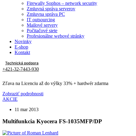
Firewally Sophos – network security
Zmluvná správa serverov
Zmluvna správa PC
IT outsourcing
Mailové servery
Počitačové siete
Profesionálne webové stránky
Novinky
E-shop
Kontakt
Technická podpora
+421-32-7443-930
Zľava na Licenciu až do výšky 33% + hardwér zdarma
Zobraziť podrobnosti
AKCIE
11 mar 2013
Multifunkcia Kyocera FS-1035MFP/DP