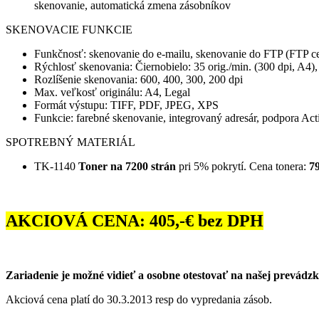
skenovanie, automatická zmena zásobníkov
SKENOVACIE FUNKCIE
Funkčnosť: skenovanie do e-mailu, skenovanie do FTP (FT
Rýchlosť skenovania: Čiernobielo: 35 orig./min. (300 dpi, A4),
Rozlíšenie skenovania: 600, 400, 300, 200 dpi
Max. veľkosť originálu: A4, Legal
Formát výstupu: TIFF, PDF, JPEG, XPS
Funkcie: farebné skenovanie, integrovaný adresár, podpora Acti
SPOTREBNÝ MATERIÁL
TK-1140
Toner na 7200 strán
pri 5% pokrytí. Cena tonera:
79
AKCIOVÁ CENA: 405,-€ bez DPH
Zariadenie je možné vidieť a osobne otestovať na našej prevádzk
Akciová cena platí do 30.3.2013 resp do vypredania zásob.