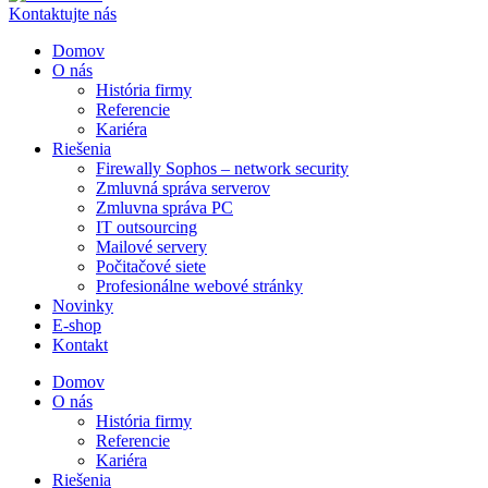
Kontaktujte nás
Domov
O nás
História firmy
Referencie
Kariéra
Riešenia
Firewally Sophos – network security
Zmluvná správa serverov
Zmluvna správa PC
IT outsourcing
Mailové servery
Počitačové siete
Profesionálne webové stránky
Novinky
E-shop
Kontakt
Domov
O nás
História firmy
Referencie
Kariéra
Riešenia