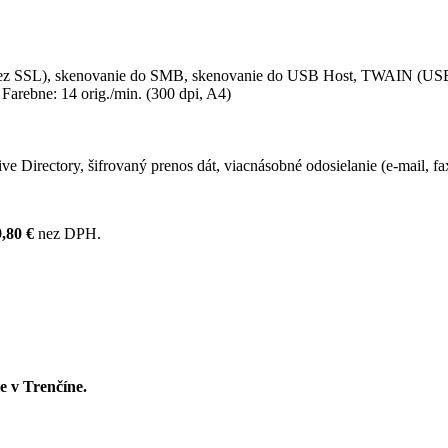
P cez SSL), skenovanie do SMB, skenovanie do USB Host, TWAIN (
 Farebne: 14 orig./min. (300 dpi, A4)
ve Directory, šifrovaný prenos dát, viacnásobné odosielanie (e-mail, f
,80 €
nez DPH.
e v Trenčíne.