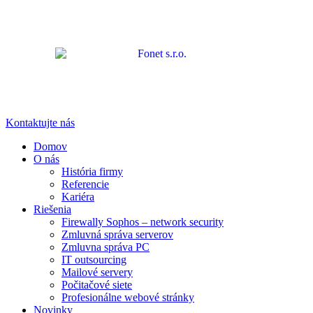
Kontaktujte nás
Domov
O nás
História firmy
Referencie
Kariéra
Riešenia
Firewally Sophos – network security
Zmluvná správa serverov
Zmluvna správa PC
IT outsourcing
Mailové servery
Počitačové siete
Profesionálne webové stránky
Novinky