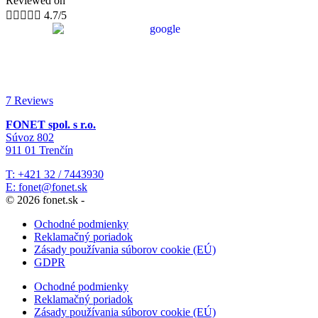
Reviewed on





4.7/5
7 Reviews
FONET spol. s r.o.
Súvoz 802
911 01 Trenčín
T: +421 32 / 7443930
E: fonet@fonet.sk
© 2026 fonet.sk -
Ochodné podmienky
Reklamačný poriadok
Zásady používania súborov cookie (EÚ)
GDPR
Ochodné podmienky
Reklamačný poriadok
Zásady používania súborov cookie (EÚ)