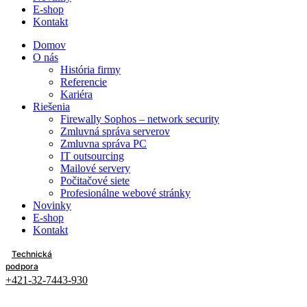
E-shop
Kontakt
Domov
O nás
História firmy
Referencie
Kariéra
Riešenia
Firewally Sophos – network security
Zmluvná správa serverov
Zmluvna správa PC
IT outsourcing
Mailové servery
Počitačové siete
Profesionálne webové stránky
Novinky
E-shop
Kontakt
Technická
podpora
+421-32-7443-930