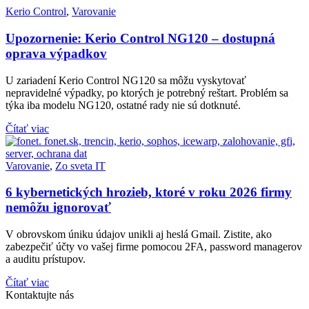
Kerio Control
,
Varovanie
Upozornenie: Kerio Control NG120 – dostupná
oprava výpadkov
U zariadení Kerio Control NG120 sa môžu vyskytovať
nepravidelné výpadky, po ktorých je potrebný reštart. Problém sa
týka iba modelu NG120, ostatné rady nie sú dotknuté.
Čítať viac
Varovanie
,
Zo sveta IT
6 kybernetických hrozieb, ktoré v roku 2026 firmy
nemôžu ignorovať
V obrovskom úniku údajov unikli aj heslá Gmail. Zistite, ako
zabezpečiť účty vo vašej firme pomocou 2FA, password managerov
a auditu prístupov.
Čítať viac
Kontaktujte nás