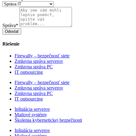
Správa*
Odoslať
Riešenie
Firewally – bezpečnosť siete
Zmluvna správa serverov
Zmluvna správa PC
IT outsourcing
Firewally – bezpečnosť siete
Zmluvna správa serverov
Zmluvna správa PC
IT outsourcing
Inštalácia serverov
Mailové systémy
Školenia kybernetickej bezpečnosti
Inštalácia serverov
Mailové systémy