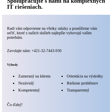
Spolupracujte s nami na komplexných
IT riešeniach.
Radi vám odpovieme na všetky otázky a pomôžeme vám
určiť, ktoré z našich služieb najlepšie vyhovujú vašim
potrebám.
Zavolajte nám: +421-32-7443-930
Výhody
Zameraný na klienta
Orientácia na výsledky
Nezávislý
Riešenie problémov
Kompetentný
Transparentný
Čo ďalej?