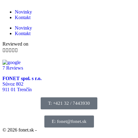
Novinky
Kontakt
Novinky
Kontakt
Reviewed on





7 Reviews
FONET spol. s r.o.
Súvoz 802
911 01 Trenčín
T: +421 32 / 7443930
E: fonet@fonet.sk
© 2026 fonet.sk -