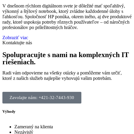
V dnešnom rýchlom digitálnom svete je dôležité mať spoľahlivý,
výkonný a štýlový notebook, ktorý zvládne každodenné úlohy s
ľahkosťou. Spoločnosť HP ponúka, okrem iného, aj dve produktové
rady, ktoré uspokoja potreby rôznych používateľov – od náročných
profesionálov po príležitostných hráčov.
Zobraziť viac
Kontaktujte nás
Spolupracujte s nami na komplexných IT
riešeniach.
Radi vám odpovieme na všetky otázky a pomôžeme vám určiť,
ktoré z našich služieb najlepšie vyhovujú vašim potrebám.
Zavolajte nám: +421-32-7443-930
Výhody
Zameraný na klienta
Nezávislý