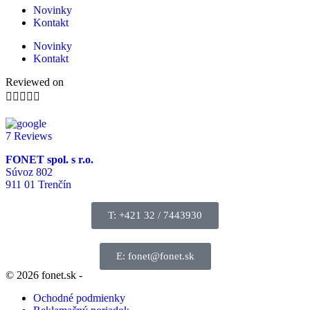
Novinky
Kontakt
Novinky
Kontakt
Reviewed on





7 Reviews
FONET spol. s r.o.
Súvoz 802
911 01 Trenčín
T: +421 32 / 7443930
E: fonet@fonet.sk
© 2026 fonet.sk -
Ochodné podmienky